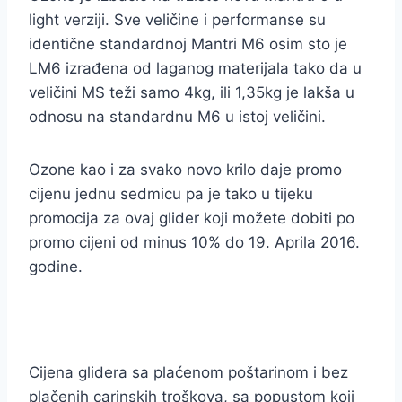
light verziji. Sve veličine i performanse su
identične standardnoj Mantri M6 osim sto je
LM6 izrađena od laganog materijala tako da u
veličini MS teži samo 4kg, ili 1,35kg je lakša u
odnosu na standardnu M6 u istoj veličini.
Ozone kao i za svako novo krilo daje promo
cijenu jednu sedmicu pa je tako u tijeku
promocija za ovaj glider koji možete dobiti po
promo cijeni od minus 10% do 19. Aprila 2016.
godine.
Cijena glidera sa plaćenom poštarinom i bez
plačenih carinskih troškova, sa popustom koji