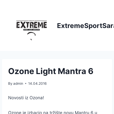
Skip
to
content
ExtremeSportSar
Ozone Light Mantra 6
By
admin
14.04.2016
Novosti iz Ozona!
Ozone je izbacio na tržište novu Mantru 6 u